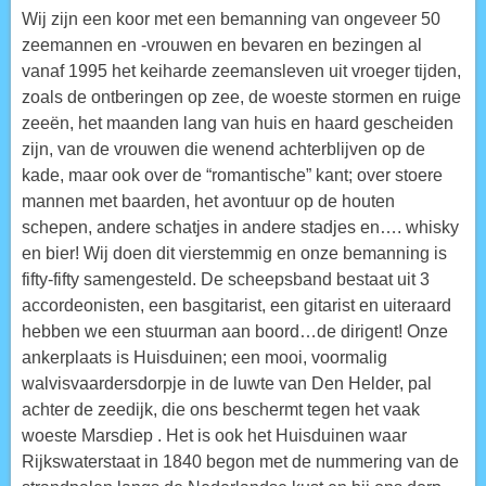
Wij zijn een koor met een bemanning van ongeveer 50
zeemannen en -vrouwen en bevaren en bezingen al
vanaf 1995 het keiharde zeemansleven uit vroeger tijden,
zoals de ontberingen op zee, de woeste stormen en ruige
zeeën, het maanden lang van huis en haard gescheiden
zijn, van de vrouwen die wenend achterblijven op de
kade, maar ook over de “romantische” kant; over stoere
mannen met baarden, het avontuur op de houten
schepen, andere schatjes in andere stadjes en…. whisky
en bier! Wij doen dit vierstemmig en onze bemanning is
fifty-fifty samengesteld. De scheepsband bestaat uit 3
accordeonisten, een basgitarist, een gitarist en uiteraard
hebben we een stuurman aan boord…de dirigent! Onze
ankerplaats is Huisduinen; een mooi, voormalig
walvisvaardersdorpje in de luwte van Den Helder, pal
achter de zeedijk, die ons beschermt tegen het vaak
woeste Marsdiep . Het is ook het Huisduinen waar
Rijkswaterstaat in 1840 begon met de nummering van de