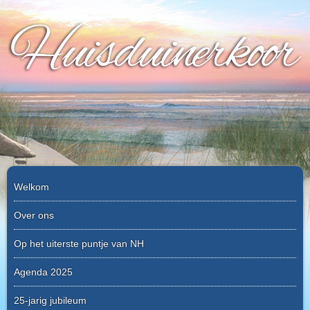
Skip
to
content
Welkom
Over ons
Op het uiterste puntje van NH
Agenda 2025
25-jarig jubileum