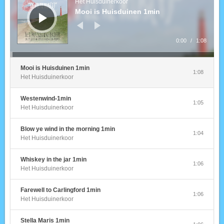
Het Huisduinerkoor
Mooi is Huisduinen 1min
0:00
/
1:08
Mooi is Huisduinen 1min
1:08
Het Huisduinerkoor
Westenwind-1min
1:05
Het Huisduinerkoor
Blow ye wind in the morning 1min
1:04
Het Huisduinerkoor
Whiskey in the jar 1min
1:06
Het Huisduinerkoor
Farewell to Carlingford 1min
1:06
Het Huisduinerkoor
Stella Maris 1min