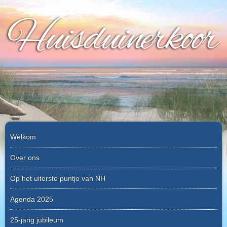
Skip
to
content
Welkom
Over ons
Op het uiterste puntje van NH
Agenda 2025
25-jarig jubileum